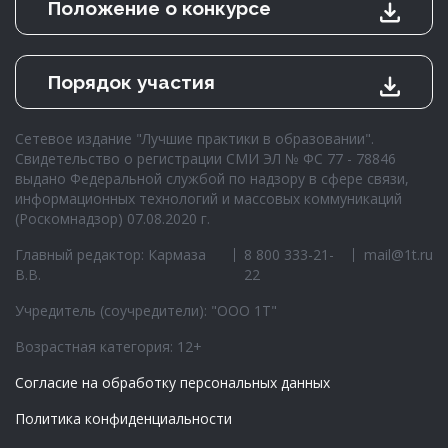
Положение о конкурсе
Порядок участия
Сетевое издание "Лучшие практики в образовании".
Свидетельство о регистрации СМИ ЭЛ № ФС 77 - 78846
выдано Федеральной службой по надзору в сфере связи,
информационных технологий и массовых коммуникаций
(Роскомнадзор) 07.08.2020 г.
Главный редактор: Кармаза
8 800 333-21-
mail@1t.ru
В.В.
22
Учредитель (соучредители): "ООО 1Т"
Возрастная категория: 12+
Согласие на обработку персональных данных
Политика конфиденциальности