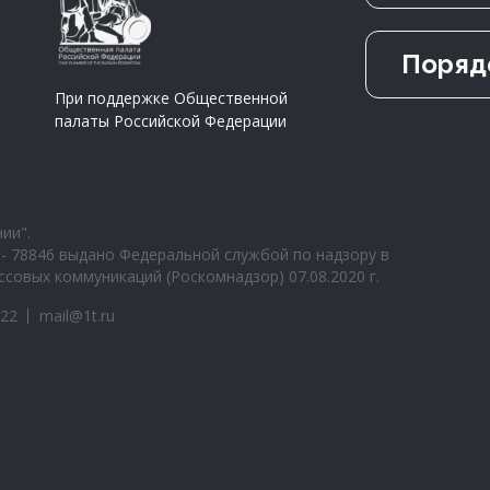
Поряд
При поддержке Общественной
палаты Российской Федерации
ии".
- 78846 выдано Федеральной службой по надзору в
совых коммуникаций (Роскомнадзор) 07.08.2020 г.
-22
mail@1t.ru