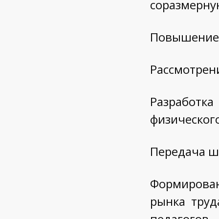
соразмерну
Повышение 
Рассмотрен
Разработк
физического
Передача ш
Формирован
рынка труд
педагогов.