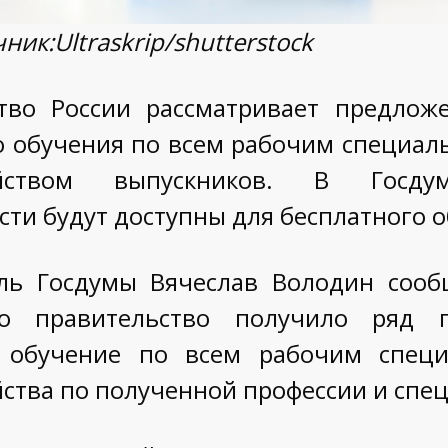
ник:Ultraskrip/shutterstock
тво России рассматривает предлож
о обучения по всем рабочим специа
ройством выпускников. В Госду
ти будут доступны для бесплатного о
ль Госдумы Вячеслав Володин сооб
то правительство получило ряд 
е обучение по всем рабочим специ
йства по полученной профессии и спе