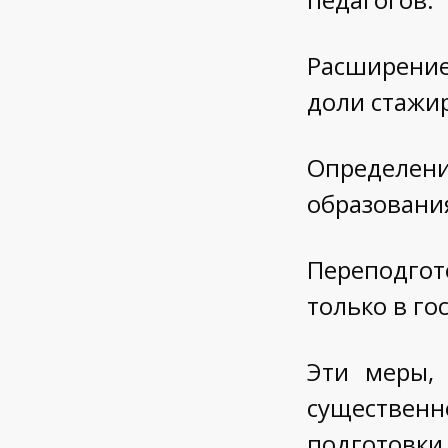
Расширение
доли стажи
Определе
образовани
Переподгот
только в г
Эти меры, 
существенн
подготовки