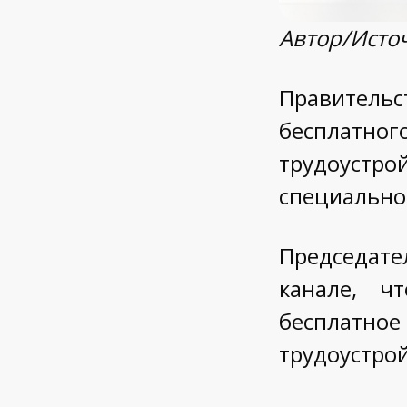
Автор/Источ
Правительс
бесплатног
трудоуст
специальнос
Председате
канале, ч
бесплатно
трудоустро