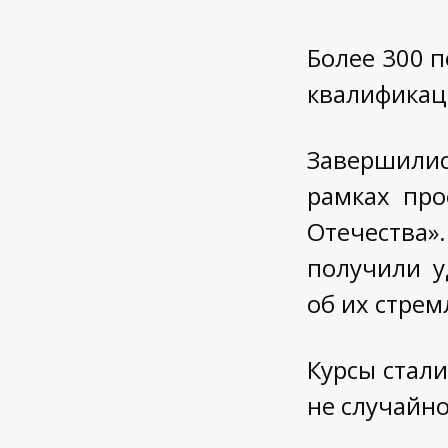
Более 300 
квалифика
Завершилис
рамках про
Отечества».
получили у
об их стрем
Курсы стал
не случайно