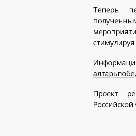
Теперь п
полученны
мероприяти
стимулируя
Информаци
алтарьпобе
Проект ре
Российской