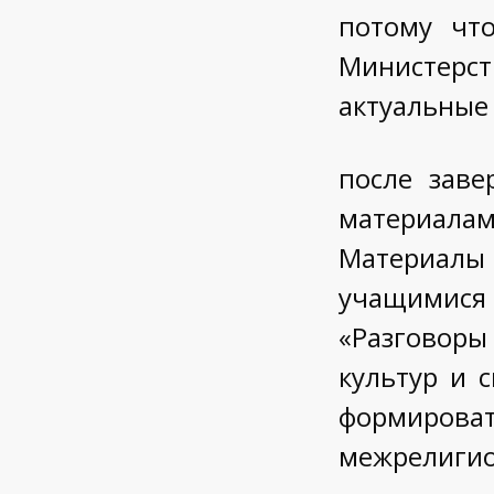
потому чт
Министерс
актуальные
после заве
материал
Материалы
учащимися
«Разговор
культур и 
формироват
межрелигио