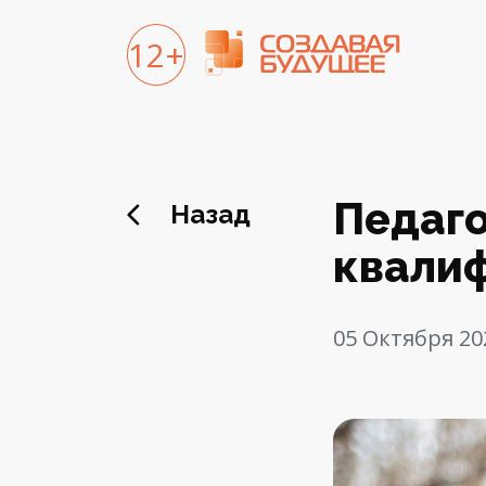
12+
Педаг
Назад
квали
05 Октября 20