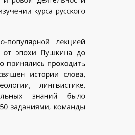
зучении курса русского
о-популярной лекцией
р от эпохи Пушкина до
но принялись проходить
священ истории слова,
ологии, лингвистике,
альных знаний было
 50 заданиями, команды