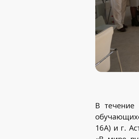
В течение
обучающихся
16А) и г. А
«В мире ру