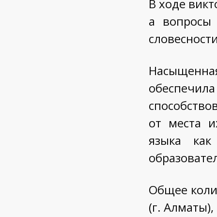
В ходе вик
а вопросы 
словесности
Насыщенн
обеспечила
способство
от места и
языка как
образовател
Общее коли
(г. Алматы),