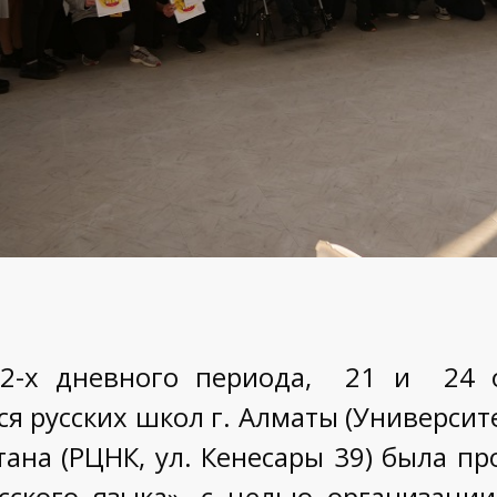
 2-х дневного периода, 21 и 24 о
 русских школ г. Алматы (Университет
стана (РЦНК, ул. Кенесары 39) была п
сского языка», с целью организаци