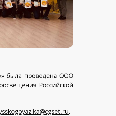
»»
была проведена ООО
росвещения Российской
ysskogoyazika@cgset.ru
.