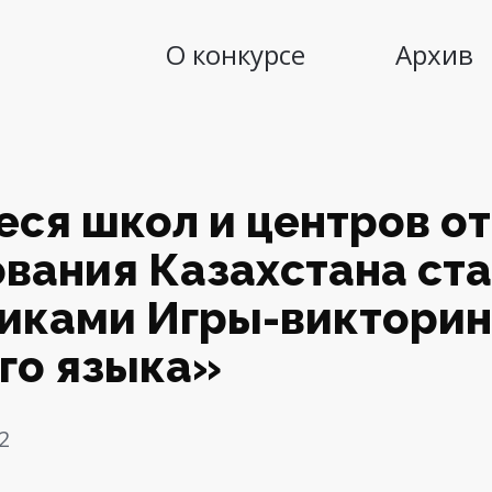
О конкурсе
Архив
ся школ и центров о
вания Казахстана ст
иками Игры-викторин
го языка»
2