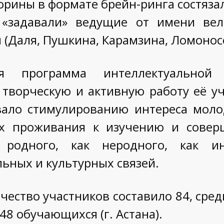
торины в формате брейн-ринга состяз
«задавали» ведущие от имени вел
 (Даля, Пушкина, Карамзина, Ломоносов
ая программа интеллектуально
 творческую и активную работу её у
вало стимулированию интереса мол
х проживания к изучению и совер
 родного, как неродного, как ин
ьных и культурных связей.
чество участников составило 84, сре
 48 обучающихся (г. Астана).