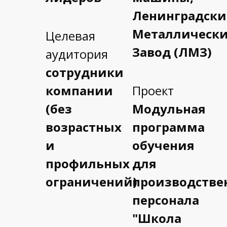
Ленинградск
Металлическ
Целевая
Завод (ЛМЗ)
аудитория
сотрудники
компании
Проект
(без
Модульная
возрастных
программа
и
обучения
профильных
для
ограничений)
производстве
персонала
"Школа