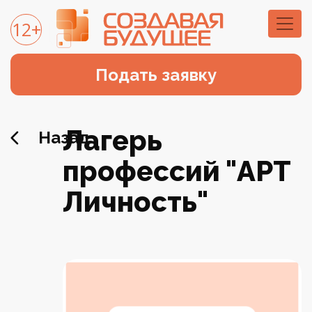
12+
Подать заявку
Лагерь
Назад
профессий "АРТ
Личность"